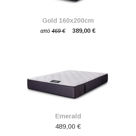
Gold 160x200cm
389,00 €
από
469 €
Emerald
489,00 €