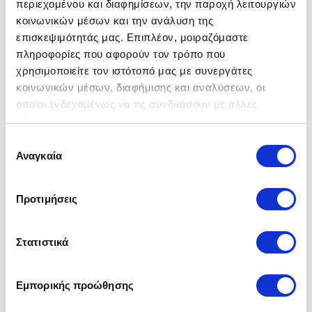
περιεχομένου και διαφημίσεων, την παροχή λειτουργιών
κοινωνικών μέσων και την ανάλυση της
Axel
επισκεψιμότητάς μας. Επιπλέον, μοιραζόμαστε
199,00 €
πληροφορίες που αφορούν τον τρόπο που
χρησιμοποιείτε τον ιστότοπό μας με συνεργάτες
κοινωνικών μέσων, διαφήμισης και αναλύσεων, οι
οποίοι ενδεχομένως να τις συνδυάσουν με άλλες
πληροφορίες που τους έχετε παραχωρήσει ή τις οποίες
έχουν συλλέξει σε σχέση με την από μέρους σας χρήση
Επιλογή
των υπηρεσιών τους.
Αναγκαία
συγκατάθεσης
Προτιμήσεις
Nova Promo με
αποθηκευτικό χώρο
Στατιστικά
449,00 €
Εμπορικής προώθησης