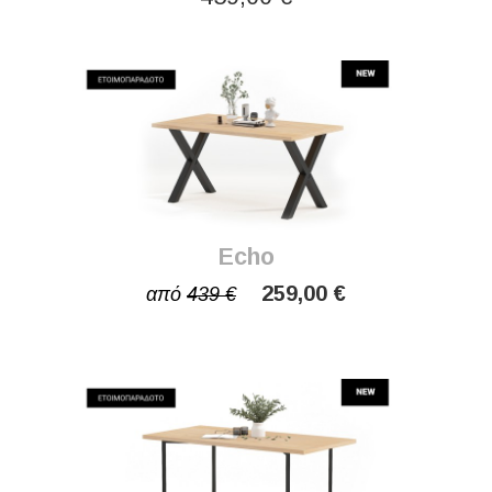
Echo
259,00 €
από
439 €