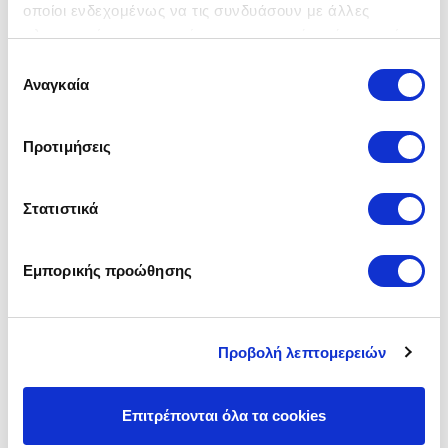
οποίοι ενδεχομένως να τις συνδυάσουν με άλλες
πληροφορίες που τους έχετε παραχωρήσει ή τις οποίες
έχουν συλλέξει σε σχέση με την από μέρους σας χρήση
Επιλογή
των υπηρεσιών τους.
Αναγκαία
συγκατάθεσης
Προτιμήσεις
Στατιστικά
Εμπορικής προώθησης
FABIO Γκρι Σκούρο
219,00 €
Προβολή λεπτομερειών
Επιτρέπονται όλα τα cookies