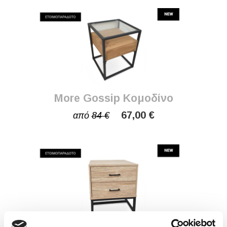
More Gossip Κομοδίνο
67,00 €
από
84 €