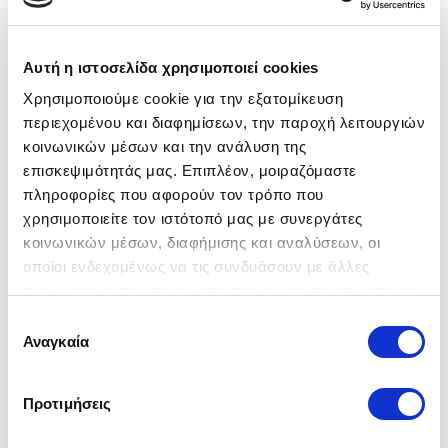
Nature Κομοδίνο
99,00 €
Αυτή η ιστοσελίδα χρησιμοποιεί cookies
Χρησιμοποιούμε cookie για την εξατομίκευση
περιεχομένου και διαφημίσεων, την παροχή λειτουργιών
κοινωνικών μέσων και την ανάλυση της
επισκεψιμότητάς μας. Επιπλέον, μοιραζόμαστε
πληροφορίες που αφορούν τον τρόπο που
χρησιμοποιείτε τον ιστότοπό μας με συνεργάτες
κοινωνικών μέσων, διαφήμισης και αναλύσεων, οι
οποίοι ενδεχομένως να τις συνδυάσουν με άλλες
Rubik Κομοδίνο
πληροφορίες που τους έχετε παραχωρήσει ή τις οποίες
έχουν συλλέξει σε σχέση με την από μέρους σας χρήση
99,00 €
Επιλογή
των υπηρεσιών τους.
Αναγκαία
συγκατάθεσης
Προτιμήσεις