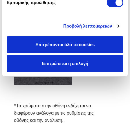
Υφάσματα
Εμπορικής προώθησης
Προβολή λεπτομερειών
Malmo
Επιτρέπονται όλα τα cookies
Επιτρέπεται η επιλογή
*Τα χρώματα στην οθόνη ενδέχεται να
διαφέρουν ανάλογα με τις ρυθμίσεις της
οθόνης και την ανάλυση.