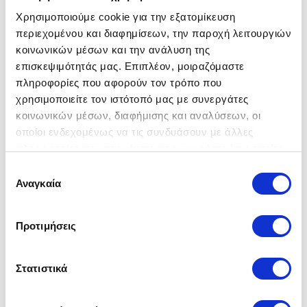
Χρησιμοποιούμε cookie για την εξατομίκευση
περιεχομένου και διαφημίσεων, την παροχή λειτουργιών
Balance
κοινωνικών μέσων και την ανάλυση της
επισκεψιμότητάς μας. Επιπλέον, μοιραζόμαστε
459,00 €
πληροφορίες που αφορούν τον τρόπο που
χρησιμοποιείτε τον ιστότοπό μας με συνεργάτες
Διαθεσιμότητα: Ετοιμοπαράδοτο
κοινωνικών μέσων, διαφήμισης και αναλύσεων, οι
οποίοι ενδεχομένως να τις συνδυάσουν με άλλες
πληροφορίες που τους έχετε παραχωρήσει ή τις οποίες
Ποσότητα:
έχουν συλλέξει σε σχέση με την από μέρους σας χρήση
Επιλογή
των υπηρεσιών τους.
Αναγκαία
συγκατάθεσης
Η τραπεζαρία Balance θα προσφέρει έναν
μοντέρνο αέρα στον χώρο σας. Η επιφάνεια
της είναι γυαλί tempered 10mm σε μαύρο
Προτιμήσεις
χρώμα και η περίτεχνη βάση δρυς σε μαύρο
χρώμα.
Στατιστικά
Διαστάσεις: 160x90x75 cm