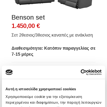
Benson set
1.450,00 €
Σετ 2θεσιος/3θεσιος καναπές με ανάκλιση
Διαθεσιμότητα: Κατόπιν παραγγελίας σε
7-15 μέρες
Ποσότητα:
Με την προσθήκη της συλλογής Benson, η
Αυτή η ιστοσελίδα χρησιμοποιεί cookies
απόλυτη άνεση είναι ένα βήμα πιο κοντά.
Χρησιμοποιούμε cookie για την εξατομίκευση
Σχεδιασμένη με μοντέρνα και σύγχρονη
περιεχομένου και διαφημίσεων, την παροχή λειτουργιών
αισθητική σε ουδέτερο γκρι ύφασμα. Ο