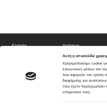
Εταιρία
Χρήσιμα
Καταστήματα
Συχνές ερωτήσεις
Αυτή η ιστοσελίδα χρησι
Επικοινωνία
Χρόνος Παράδοσης
Χρησιμοποιούμε cookie γι
Όροι & προϋποθέσεις
Τρόποι Πληρωμής
κοινωνικών μέσων και τη
χρήσης
Τρόποι Αποστολής
που αφορούν τον τρόπο π
Αναζήτηση
Πολιτική Επιστροφών
διαφήμισης και αναλύσεων
Πολιτική Απορρήτου
Συναρμολογήσεις
τους έχετε παραχωρήσει ή
Επίπλων & Service
υπηρεσιών τους.