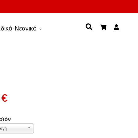
ιδικό-Νεανικό
 €
οϊόν
λαγή