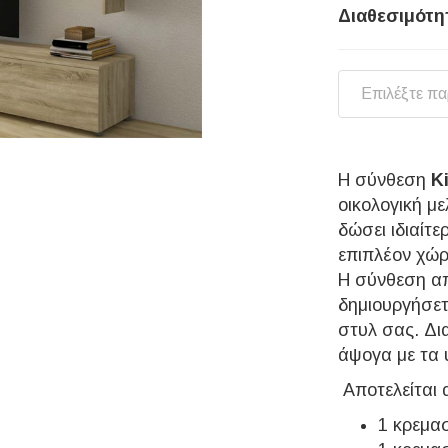
Διαθεσιμότη
Επιλέξτε π
Η σύνθεση
K
οικολογική με
δώσει ιδιαίτ
επιπλέον χώρ
Η σύνθεση απ
δημιουργήσετ
στυλ σας. Δι
άψογα με τα 
Αποτελείται 
1 κρεμα