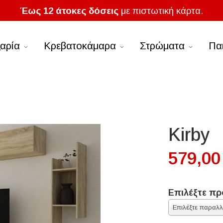
Έως 12 άτοκες δόσεις
με πιστωτική κάρτα.
αρία
Κρεβατοκάμαρα
Στρώματα
Πα
Kirby
579,00
Επιλέξτε πρ
Επιλέξτε παραλ