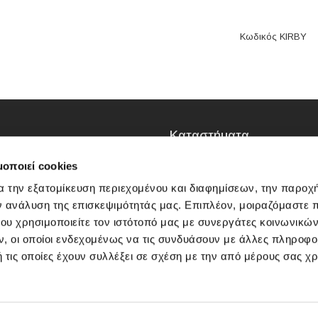
Κωδικός KIRBY
Καταστήματα
ΜΟΣΧΑΤΟ
μοποιεί cookies
Πειραιώς 79, 18346
Μοσχάτο
α την εξατομίκευση περιεχομένου και διαφημίσεων, την παροχ
1ος όροφος (Κτίριο entos)
ν ανάλυση της επισκεψιμότητάς μας. Επιπλέον, μοιραζόμαστε 
Τ: 210 4827891
E:
info@entosoutlet.gr
ου χρησιμοποιείτε τον ιστότοπό μας με συνεργάτες κοινωνικώ
, οι οποίοι ενδεχομένως να τις συνδυάσουν με άλλες πληροφο
 τις οποίες έχουν συλλέξει σε σχέση με την από μέρους σας χ