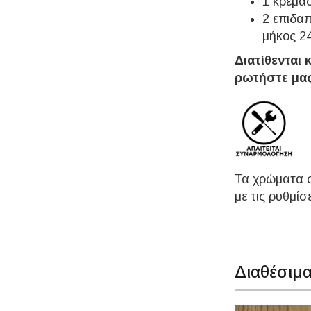
1 κρεμα
2 επιδα
μήκος 2
Διατίθενται 
ρωτήστε μας
Τα χρώματα σ
με τις ρυθμίσ
Διαθέσιμ