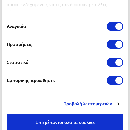
οποίοι ενδεχομένως να τις συνδυάσουν με άλλες
πληροφορίες που τους έχετε παραχωρήσει ή τις οποίες
έχουν συλλέξει σε σχέση με την από μέρους σας χρήση
Επιλογή
των υπηρεσιών τους.
Αναγκαία
συγκατάθεσης
Προτιμήσεις
Στατιστικά
Εμπορικής προώθησης
Προβολή λεπτομερειών
Επιτρέπονται όλα τα cookies