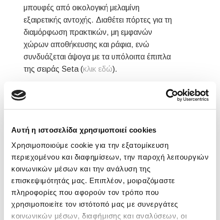
μπουφές από οικολογική μελαμίνη
εξαιρετικής αντοχής. Διαθέτει πόρτες για τη
διαμόρφωση πρακτικών, μη εμφανών
χώρων αποθήκευσης και ράφια, ενώ
συνδυάζεται άψογα με τα υπόλοιπα έπιπλα
της σειράς Seta (
κλικ εδώ
).
Διατίθεται σε 4 χρώματα.
Διαστάσεις:
124x130x045 cm
Τα χρώματα στην οθόνη ενδέχεται να
Αυτή η ιστοσελίδα χρησιμοποιεί cookies
διαφέρουν ανάλογα με τις ρυθμίσεις της
Χρησιμοποιούμε cookie για την εξατομίκευση
οθόνης και την ανάλυση
περιεχομένου και διαφημίσεων, την παροχή λειτουργιών
κοινωνικών μέσων και την ανάλυση της
επισκεψιμότητάς μας. Επιπλέον, μοιραζόμαστε
πληροφορίες που αφορούν τον τρόπο που
Διαθέσιμα χρώματα
χρησιμοποιείτε τον ιστότοπό μας με συνεργάτες
κοινωνικών μέσων, διαφήμισης και αναλύσεων, οι