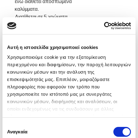
ενώ διαθέτει αποσπώμενα
καλύμματα.
Διατίθεται σε 5 χρώματα.
Διαστάσεις καναπέ
: 165x100 cm
Διαστάσεις κρεβατιού
: 140x200
cm
Αυτή η ιστοσελίδα χρησιμοποιεί cookies
Χρησιμοποιούμε cookie για την εξατομίκευση
περιεχομένου και διαφημίσεων, την παροχή λειτουργιών
κοινωνικών μέσων και την ανάλυση της
επισκεψιμότητάς μας. Επιπλέον, μοιραζόμαστε
πληροφορίες που αφορούν τον τρόπο που
χρησιμοποιείτε τον ιστότοπό μας με συνεργάτες
Υφάσματα
κοινωνικών μέσων, διαφήμισης και αναλύσεων, οι
οποίοι ενδεχομένως να τις συνδυάσουν με άλλες
πληροφορίες που τους έχετε παραχωρήσει ή τις οποίες
έχουν συλλέξει σε σχέση με την από μέρους σας χρήση
Επιλογή
των υπηρεσιών τους.
Αναγκαία
συγκατάθεσης