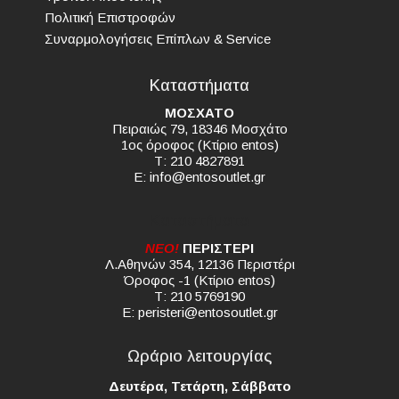
Πολιτική Επιστροφών
Συναρμολογήσεις Επίπλων & Service
Καταστήματα
ΜΟΣΧΑΤΟ
Πειραιώς 79, 18346 Μοσχάτο
1ος όροφος (Κτίριο entos)
Τ: 210 4827891
E:
info@entosoutlet.gr
Καταστήματα
NEO!
ΠΕΡΙΣΤΕΡΙ
Λ.Αθηνών 354, 12136 Περιστέρι
Όροφος -1 (Κτίριο entos)
Τ: 210 5769190
E:
peristeri@entosoutlet.gr
Ωράριο λειτουργίας
Δευτέρα, Τετάρτη, Σάββατο