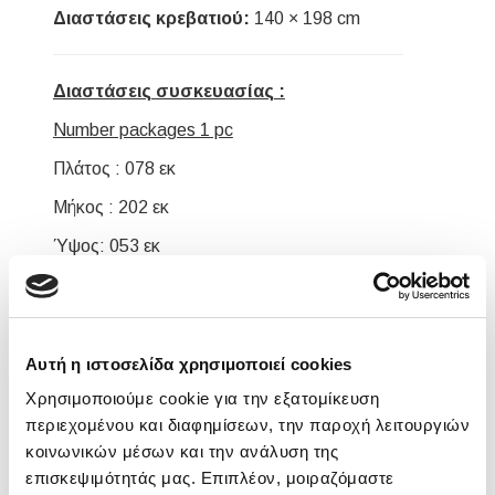
Διαστάσεις κρεβατιού:
140 × 198 cm
Διαστάσεις συσκευασίας :
Number packages 1 pc
Πλάτος : 078 εκ
Μήκος : 202 εκ
Ύψος: 053 εκ
Όγκος : 0,82 m3
Total Weight : 57,40kg
Αυτή η ιστοσελίδα χρησιμοποιεί cookies
Σημείωση:
Χρησιμοποιούμε cookie για την εξατομίκευση
περιεχομένου και διαφημίσεων, την παροχή λειτουργιών
Το προϊόν παραδίδεται αμοντάριστο, σε
κοινωνικών μέσων και την ανάλυση της
εργοστασιακή συσκευασία και με αναλυτικό
επισκεψιμότητάς μας. Επιπλέον, μοιραζόμαστε
οδηγό συναρμολόγησης.