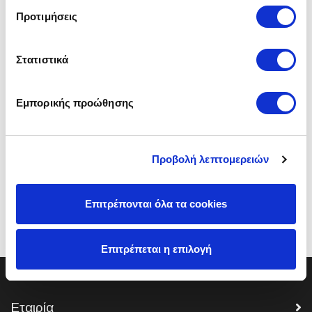
Ο ιδιαίτερος σχεδιασμός του με φινίρισμα σε
Προτιμήσεις
απόχρωση ξύλου, σκούρες λεπτομέρειες και
μεταλλικά πόδια δημιουργεί μια αρμονική
σύνθεση που αναβαθμίζει τον χώρο
Στατιστικά
ψυχαγωγίας.
Διαθέτει:
ευρύχωρους αποθηκευτικούς
Εμπορικής προώθησης
χώρους για την οργάνωση συσκευών,
αξεσουάρ και αντικειμένων καθημερινής
χρήσης.
Προβολή λεπτομερειών
Διαστάσεις
: (180x40x50)cm.
Κωδικός 000012686
Επιτρέπονται όλα τα cookies
Επιτρέπεται η επιλογή
Εταιρία