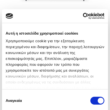
Groovy tv
Αυτή η ιστοσελίδα χρησιμοποιεί cookies
235,00 €
Χρησιμοποιούμε cookie για την εξατομίκευση
Διαθεσιμότητα: Διαθέσιμο κατόπιν
περιεχομένου και διαφημίσεων, την παροχή λειτουργιών
παραγγελίας
κοινωνικών μέσων και την ανάλυση της
επισκεψιμότητάς μας. Επιπλέον, μοιραζόμαστε
πληροφορίες που αφορούν τον τρόπο που
Ποσότητα:
χρησιμοποιείτε τον ιστότοπό μας με συνεργάτες
κοινωνικών μέσων, διαφήμισης και αναλύσεων, οι
οποίοι ενδεχομένως να τις συνδυάσουν με άλλες
Το έπιπλο TV
Groovy
εντάσσεται ιδανικά σε
πληροφορίες που τους έχετε παραχωρήσει ή τις οποίες
κάθε σύγχρονο σαλόνι, συνδυάζοντας
έχουν συλλέξει σε σχέση με την από μέρους σας χρήση
Επιλογή
κομψότητα, λειτουργικότητα και μοντέρνα
των υπηρεσιών τους.
Αναγκαία
συγκατάθεσης
αισθητική.