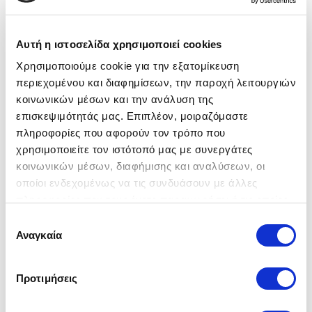
Αυτή η ιστοσελίδα χρησιμοποιεί cookies
Kent
Χρησιμοποιούμε cookie για την εξατομίκευση
379,00 €
περιεχομένου και διαφημίσεων, την παροχή λειτουργιών
κοινωνικών μέσων και την ανάλυση της
Διαθεσιμότητα: Ετοιμοπαράδοτο
επισκεψιμότητάς μας. Επιπλέον, μοιραζόμαστε
πληροφορίες που αφορούν τον τρόπο που
χρησιμοποιείτε τον ιστότοπό μας με συνεργάτες
Ποσότητα:
κοινωνικών μέσων, διαφήμισης και αναλύσεων, οι
οποίοι ενδεχομένως να τις συνδυάσουν με άλλες
Η Kent είναι μια μοντέρνα τραπεζαρία που
πληροφορίες που τους έχετε παραχωρήσει ή τις οποίες
ταιριάζει σε όλους τους χώρους. Η επιφάνεια
έχουν συλλέξει σε σχέση με την από μέρους σας χρήση
Επιλογή
είναι μελαμίνη σε απόχρωση δρυς με μαύρη
των υπηρεσιών τους.
Αναγκαία
συγκατάθεσης
μεταλλική βάση.
Προτιμήσεις
Διαστάσεις: 180x90x75 cm