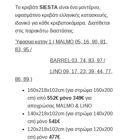
Το κρεβάτι
SIESTA
είναι ένα μοντέρνο,
υφασμάτινο κρεβάτι ελληνικής κατασκευής,
ιδανικό για κάθε κρεβατοκάμαρα. Διατίθεται
στις παρακάτω διαστάσεις:
Ύφασμα κατηγ 1 (
MALMO 05, 16, 90, 81,
83, 95 /
BARREL 03, 74, 83, 97 /
LINO 09, 17, 23, 39, 44, 77,
86, 89,)
160x218x102cm (για στρώμα 160x200
cm) από
552€ μόνο 349€
για
αποχρώσεις MALMO & LINO
140x218x102cm (για στρώμα 140x200
cm) μόνο
541€
120x218x102cm (για στρώμα 120x200
cm) μόνο
477€