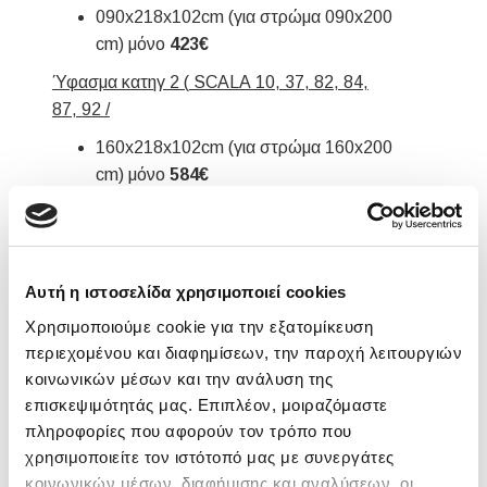
090x218x102cm (για στρώμα 090x200
cm) μόνο
423€
Ύφασμα κατηγ 2 (
SCALA
10, 37, 82, 84,
87, 92 /
160x218x102cm (για στρώμα 160x200
cm) μόνο
584€
140x218x102cm (για στρώμα 140x200
cm) μόνο
562€
120x218x102cm (για στρώμα 120x200
cm) μόνο
509€
Αυτή η ιστοσελίδα χρησιμοποιεί cookies
090x218x102cm (για στρώμα 090x200
Χρησιμοποιούμε cookie για την εξατομίκευση
cm) μόνο
466€
περιεχομένου και διαφημίσεων, την παροχή λειτουργιών
κοινωνικών μέσων και την ανάλυση της
επισκεψιμότητάς μας. Επιπλέον, μοιραζόμαστε
πληροφορίες που αφορούν τον τρόπο που
χρησιμοποιείτε τον ιστότοπό μας με συνεργάτες
κοινωνικών μέσων, διαφήμισης και αναλύσεων, οι
*Στην αναφερόμενη τιμή δεν