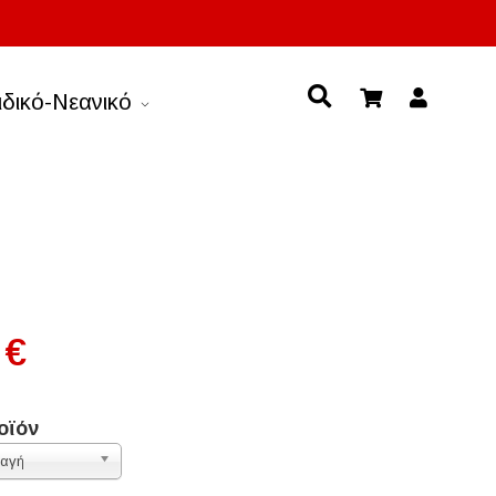
ιδικό-Νεανικό
 €
οϊόν
λαγή