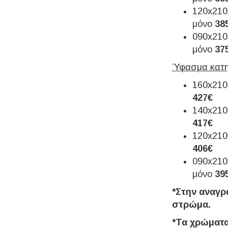
120x210
μόνο
38
090x210
μόνο
37
Ύφασμα κατ
160x210
427€
140x210
417€
120x210
406€
090x210
μόνο
39
*Στην αναγρ
στρώμα.
*Τα χρώματα