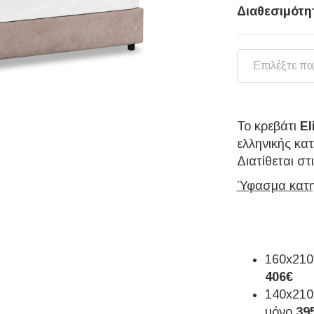
Διαθεσιμότη
Επιλέξτε π
Το κρεβάτι
El
ελληνικής κα
Διατίθεται σ
Ύφασμα κατη
160x210
406€
140x210
μόνο
39