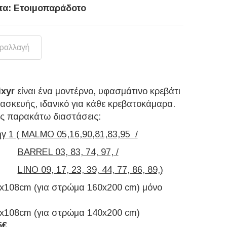
τα: Ετοιμοπαράδοτο
αραλλαγή
ixyr
είναι ένα μοντέρνο, υφασμάτινο κρεβάτι
τασκευής, ιδανικό για κάθε κρεβατοκάμαρα.
τις παρακάτω διαστάσεις:
γ 1 (
MALMO
05,16,90,81,83,95 /
BARREL 03, 83, 74, 97, /
LINO 09, 17, 23, 39, 44, 77, 86, 89,)
x108cm (για στρώμα 160x200 cm) μόνο
x108cm (για στρώμα 140x200 cm)
5€