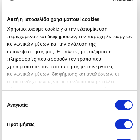
Αυτή η ιστοσελίδα χρησιμοποιεί cookies
Χρησιμοποιούμε cookie για την εξατομίκευση
περιεχομένου και διαφημίσεων, την παροχή λειτουργιών
κοινωνικών μέσων και την ανάλυση της
επισκεψιμότητάς μας. Επιπλέον, μοιραζόμαστε
πληροφορίες που αφορούν τον τρόπο που
χρησιμοποιείτε τον ιστότοπό μας με συνεργάτες
κοινωνικών μέσων, διαφήμισης και αναλύσεων, οι
Mitra
οποίοι ενδεχομένως να τις συνδυάσουν με άλλες
95,00 €
πληροφορίες που τους έχετε παραχωρήσει ή τις οποίες
έχουν συλλέξει σε σχέση με την από μέρους σας χρήση
Επιλογή
Διαθεσιμότητα: Ετοιμοπαράδοτο
των υπηρεσιών τους.
Αναγκαία
συγκατάθεσης
Προτιμήσεις
Ποσότητα: