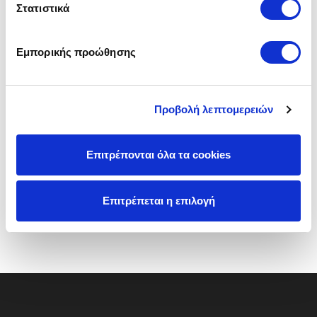
Στατιστικά
To κομοδίνο
MITRA
εντάσσεται εύκολα σε
κάθε χώρο κρεβατοκάμαρας,
ολοκληρώνοντας έτσι την σύνθεση της.
Εμπορικής προώθησης
Διατίθεται με μελαμίνη σε μαύρο χρώμα και
πόδια δρυς.
Διαστάσεις:
0
40x030x061,5Υ
cm
Προβολή λεπτομερειών
Επιτρέπονται όλα τα cookies
Επιτρέπεται η επιλογή
Κωδικός 000003807