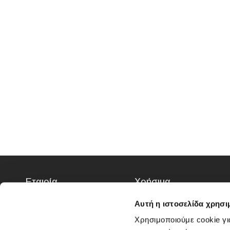
Εταιρία
Χρήσιμα
Καταστήματα
Συχνές ερωτήσεις
Αυτή η ιστοσελίδα χρησι
Επικοινωνία
Χρόνος Παράδοσης
Χρησιμοποιούμε cookie γι
Όροι & προϋποθέσεις
Τρόποι Πληρωμής