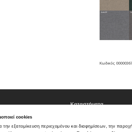
Κωδικός 0000036
Καταστήματα
ΜΟΣΧΑΤΟ
μοποιεί cookies
Πειραιώς 79, 18346
Μοσχάτο
α την εξατομίκευση περιεχομένου και διαφημίσεων, την παροχ
1ος όροφος (Κτίριο entos)