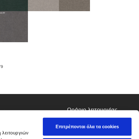
79
Καταστήματα
Ωράριο λειτουργίας
NEO!
ΠΕΡΙΣΤΕΡΙ
Δευτέρα, Τετάρτη,
Λ.Αθηνών 354, 12136
Επιτρέπονται όλα τα cookies
Σάββατο
Περιστέρι
ή λειτουργιών
10:00 - 18:00
Όροφος -1 (Κτίριο entos)