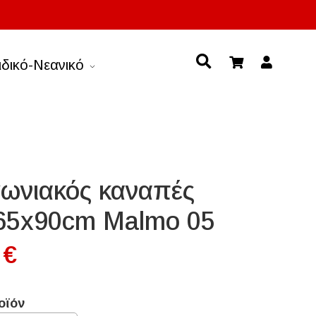
ιδικό-Νεανικό
ωνιακός καναπές
65x90cm Malmo 05
 €
οϊόν