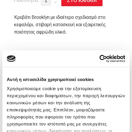
Ποσότητα:
Κρεβάτι Brooklyn με ιδιαίτερο σχεδιασμό στο
κεφαλάρι, στιβαρή κατασκευή και εξαιρετικής
ποιότητας αφρώδη υλικά.
Διατίθεται με μηχανισμό και αποθηκευτικό
χώρο
Διατίθεται σε πολλές διαστάσεις, υφάσματα
και χρώματα
Αυτή η ιστοσελίδα χρησιμοποιεί cookies
5 Χρόνια Εγγύηση σκελετού
Χρησιμοποιούμε cookie για την εξατομίκευση
Απαιτείται Συναρμολόγηση
περιεχομένου και διαφημίσεων, την παροχή λειτουργιών
κοινωνικών μέσων και την ανάλυση της
επισκεψιμότητάς μας. Επιπλέον, μοιραζόμαστε
Μήκος: 213cm
πληροφορίες που αφορούν τον τρόπο που
χρησιμοποιείτε τον ιστότοπό μας με συνεργάτες
Πλάτος: 160cm
κοινωνικών μέσων, διαφήμισης και αναλύσεων, οι