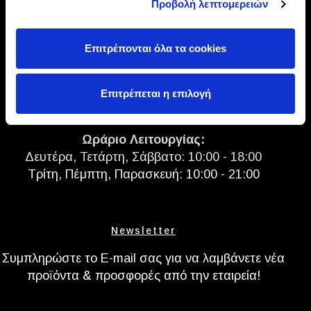
Προβολή λεπτομερειών
1ος όροφος (Κτήριο Entos)
Τ:
210 4827891
| E:
info@entosoutlet.gr
Επιτρέπονται όλα τα cookies
NEO! Λ.Αθηνών 354, Περιστέρι, 121 36
Κτήριο Entos
Επιτρέπεται η επιλογή
Τ:
210 5769190
| E:
peristeri@entosoutlet.gr
Ωράριο Λειτουργίας:
Δευτέρα, Τετάρτη, Σάββατο: 10:00 - 18:00
Τρίτη, Πέμπτη, Παρασκευή: 10:00 - 21:00
Newsletter
Συμπληρώστε το E-mail σας για να λαμβάνετε νέα
προϊόντα & προσφορές από την εταιρεία!