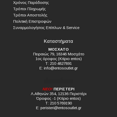
Χρόνος Παράδοσης
Τρόποι Πληρωμής
Τρόποι Αποστολής
Πολιτική Επιστροφών
Συναρμολογήσεις Επίπλων & Service
Καταστήματα
ΜΟΣΧΑΤΟ
Πειραιώς 79, 18346 Μοσχάτο
1ος όροφος (Κτίριο entos)
Τ: 210 4827891
E:
info@entosoutlet.gr
Καταστήματα
NEO!
ΠΕΡΙΣΤΕΡΙ
Λ.Αθηνών 354, 12136 Περιστέρι
Όροφος -1 (Κτίριο entos)
Τ: 210 5769190
E:
peristeri@entosoutlet.gr